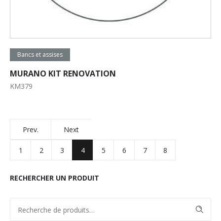
Lire la suite
Bancs et assises
MURANO KIT RENOVATION
KM379
Prev.
Next
1
2
3
4
5
6
7
8
RECHERCHER UN PRODUIT
RECHERCHE