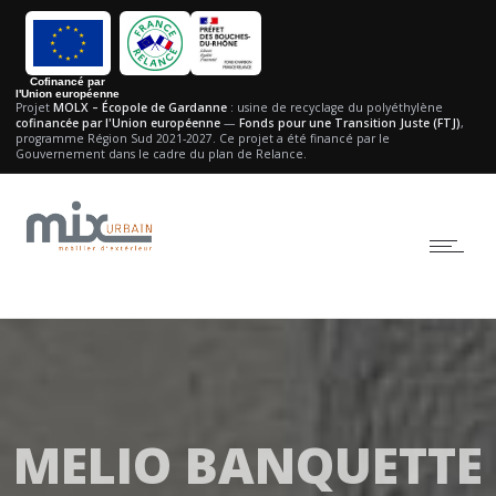
Cofinancé par
l'Union européenne
Projet
MOLX – Écopole de Gardanne
: usine de recyclage du polyéthylène
cofinancée par l'Union européenne
—
Fonds pour une Transition Juste (FTJ)
,
programme Région Sud 2021-2027.
Ce projet a été financé par le
Gouvernement dans le cadre du plan de Relance.
MELIO BANQUETTE