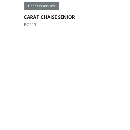
Lire la suite
Bancs et assises
CARAT CHAISE SENIOR
BC515