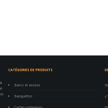
CATÉGORIES DE PRODUITS
D
la
Bancs et assises
No
re
on
Banquettes
« 
Cache-conteneurs
MP