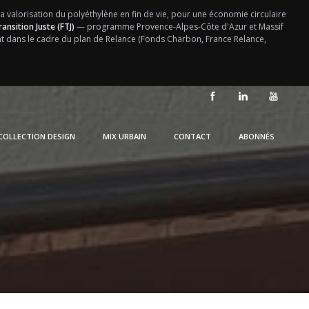
la valorisation du polyéthylène en fin de vie, pour une économie circulaire
ansition Juste (FTJ)
— programme Provence-Alpes-Côte d'Azur et Massif
ent dans le cadre du plan de Relance (Fonds Charbon, France Relance,
COLLECTION DESIGN
MIX URBAIN
CONTACT
ABONNÉS