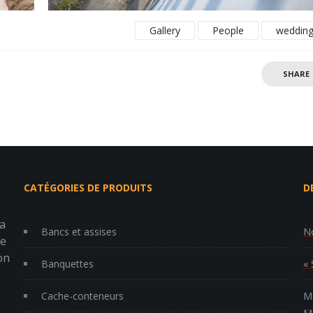
Gallery
People
weddin
SHARE
CATÉGORIES DE PRODUITS
D
la
Bancs et assises
No
re
on
Banquettes
« 
Cache-conteneurs
MP