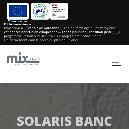
Cofinancé par
l'Union européenne
Projet
MOLX – Écopole de Gardanne
: usine de recyclage du polyéthylène
cofinancée par l'Union européenne
—
Fonds pour une Transition Juste (FTJ)
,
programme Région Sud 2021-2027.
Ce projet a été financé par le
Gouvernement dans le cadre du plan de Relance.
SOLARIS BANC