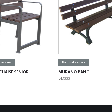
e la suite
Lire la suite
 assises
Bancs et assises
CHAISE SENIOR
MURANO BANC
BM333