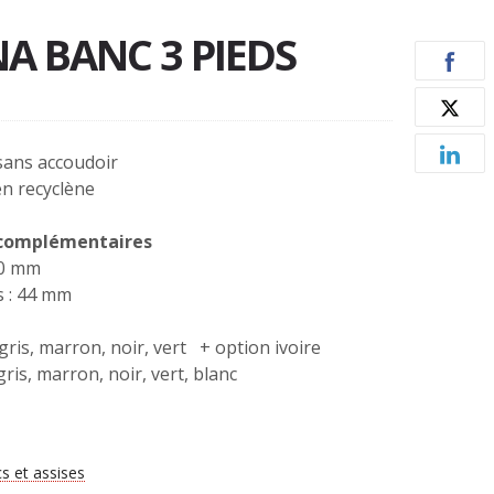
A BANC 3 PIEDS
sans accoudoir
en recyclène
 complémentaires
00 mm
s : 44 mm
 gris, marron, noir, vert + option ivoire
gris, marron, noir, vert, blanc
s et assises