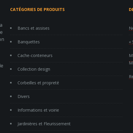
CATÉGORIES DE PRODUITS
D
la
Bancs et assises
No
re
on
Banquettes
« 
Cache-conteneurs
MP
Ma
le
Collection design
Re
Corbeilles et propreté
Divers
Informations et voirie
Jardinières et Fleurissement