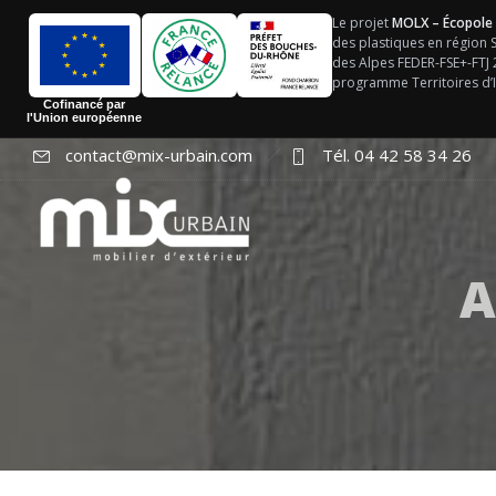
Le projet
MOLX – Écopole
des plastiques en région
des Alpes FEDER-FSE+-FTJ
programme Territoires d’I
Cofinancé par
l'Union européenne
contact@mix-urbain.com
Tél. 04 42 58 34 26
A