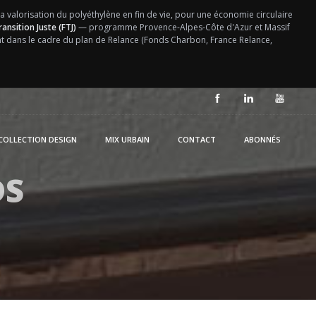
la valorisation du polyéthylène en fin de vie, pour une économie circulaire
ansition Juste (FTJ)
— programme Provence-Alpes-Côte d'Azur et Massif
ent dans le cadre du plan de Relance (Fonds Charbon, France Relance,
COLLECTION DESIGN
MIX URBAIN
CONTACT
ABONNÉS
DS