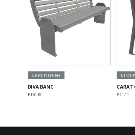
Lire la suite
Lir
Bancs et assises
Bancs et
DIVA BANC
CARAT 
BD048
BC515