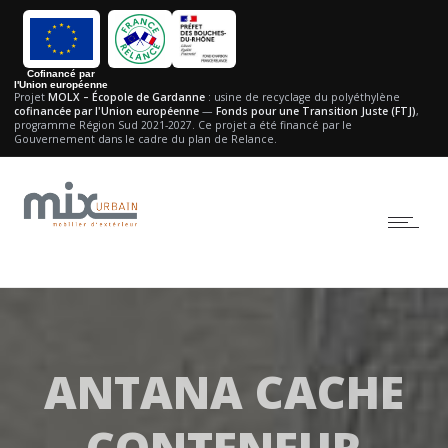
Cofinancé par
l'Union européenne
Projet
MOLX – Écopole de Gardanne
: usine de recyclage du polyéthylène
cofinancée par l'Union européenne
—
Fonds pour une Transition Juste (FTJ)
,
programme Région Sud 2021-2027.
Ce projet a été financé par le
Gouvernement dans le cadre du plan de Relance.
ANTANA CACHE
CONTENEUR