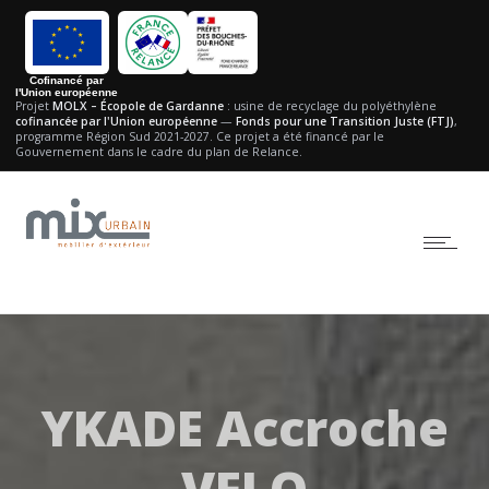
Cofinancé par
l'Union européenne
Projet
MOLX – Écopole de Gardanne
: usine de recyclage du polyéthylène
cofinancée par l'Union européenne
—
Fonds pour une Transition Juste (FTJ)
,
programme Région Sud 2021-2027.
Ce projet a été financé par le
Gouvernement dans le cadre du plan de Relance.
YKADE Accroche
VELO