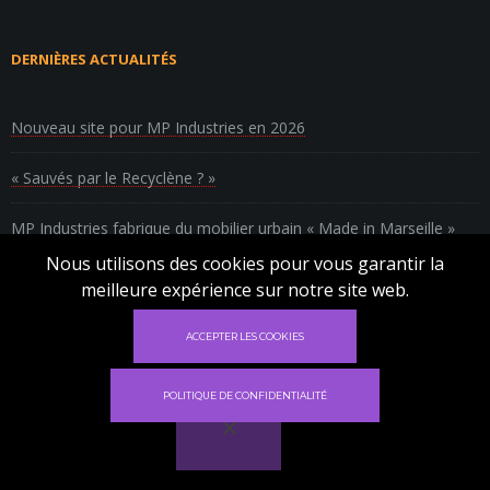
DERNIÈRES ACTUALITÉS
Nouveau site pour MP Industries en 2026
« Sauvés par le Recyclène ? »
MP Industries fabrique du mobilier urbain « Made in Marseille »
Nous utilisons des cookies pour vous garantir la
Recycler le polyéthylène en mobilier urbain
meilleure expérience sur notre site web.
✕
ACCEPTER LES COOKIES
Ce site utilise des cookies pour vous garantir
la meilleure expérience sur notre site.
POLITIQUE DE CONFIDENTIALITÉ
déclin
Acceptez
Site réalisé par
Têtes à Clics