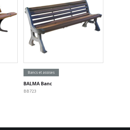
Lire la suite
Bancs et assises
BALMA Banc
BB723