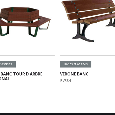
e la suite
Lire la suite
 assises
Bancs et assises
 BANC TOUR D ARBRE
VERONE BANC
ONAL
BV384