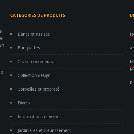
CATÉGORIES DE PRODUITS
D
la
Bancs et assises
No
re
on
Banquettes
« 
Cache-conteneurs
MP
Ma
le
Collection design
Re
Corbeilles et propreté
Divers
Informations et voirie
Jardinières et Fleurissement