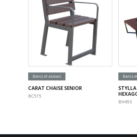
Lire la suite
Lir
Bancs et assises
Bancs et
CARAT CHAISE SENIOR
STYLLA
HEXAG
BC515
BH453