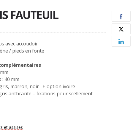
IS FAUTEUIL
os avec accoudoir
lène / pieds en fonte
 complémentaires
0 mm
s : 40 mm
: gris, marron, noir + option ivoire
 gris anthracite – fixations pour scellement
s et assises