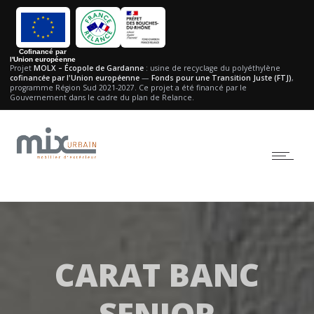
Cofinancé par
l'Union européenne
Projet
MOLX – Écopole de Gardanne
: usine de recyclage du polyéthylène
cofinancée par l'Union européenne
—
Fonds pour une Transition Juste (FTJ)
,
programme Région Sud 2021-2027.
Ce projet a été financé par le
Gouvernement dans le cadre du plan de Relance.
CARAT BANC
SENIOR