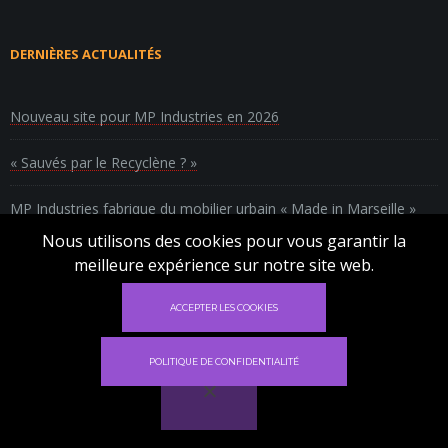
DERNIÈRES ACTUALITÉS
Nouveau site pour MP Industries en 2026
« Sauvés par le Recyclène ? »
MP Industries fabrique du mobilier urbain « Made in Marseille »
Nous utilisons des cookies pour vous garantir la
Recycler le polyéthylène en mobilier urbain
meilleure expérience sur notre site web.
✕
ACCEPTER LES COOKIES
Ce site utilise des cookies pour vous garantir
la meilleure expérience sur notre site.
POLITIQUE DE CONFIDENTIALITÉ
déclin
Acceptez
Site réalisé par
Têtes à Clics