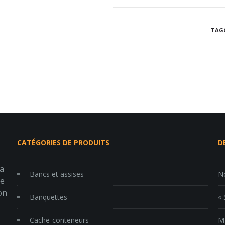
TAG
CATÉGORIES DE PRODUITS
D
la
Bancs et assises
No
re
on
Banquettes
« 
Cache-conteneurs
MP